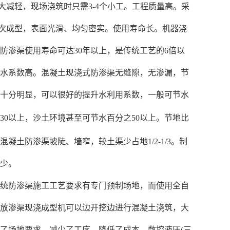
大减轻，现场浇筑时只需3-4个小工。工程质量高。采
次成型，表面
光滑、均匀密实。使用寿命长。机器浇
防渗渠使用寿命可达30年以上，是传统工艺的6倍以
水系数高。混凝土现浇式防渗渠无缝隙，无渗漏，节
十分明显，可以很好的提升水利用系数，一般可节水
30以上，沙土环境甚至可节水
百分之
50以上。节地比
混凝土防渗渠坡陡、墙窄，较土渠少占地1/2-1/3。制
少。
防渗渠施工工艺要求有专门预制场地，而使用全自
放渗渠现浇成型机可以边开挖边进行混凝土浇筑，大
了场地要求，减少了工序，降低了成本。数控液压(三