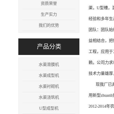
资质荣誉
渠，U型槽，
生产实力
经验和多年生
我们的优势
团队：团队始
益相结合，把性
产品分类
工程，应用于
赖。公司力求
水渠滑膜机
技术力量雄厚
水渠成型机
现我厂已具
水渠衬砌机
用新型zhua
水渠浇筑机
2012-2
U型成型机