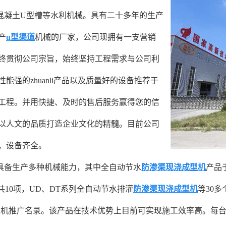
混凝土U型槽等水利机械。具有二十多年的生产
产
u型渠道
机械的厂家，公司现拥有一支营销
终贯彻公司宗旨，始终坚持工程需求与公司利
能强的zhuanli产品以及质量好的设备推荐于
工程。并用快捷、及时的售后服务赢得您的信
以人文的品质打造企业文化的精髓。目前公司
，设备齐全。
备生产多种机械能力，其中全自动节水
防渗渠现浇成型机
产品于
nli共10项，UD、DT系列全自动节水排灌
防渗渠
现浇成型机
等30
014年农机推广名录。该产品在技术优势上目前可实现施工效率高。