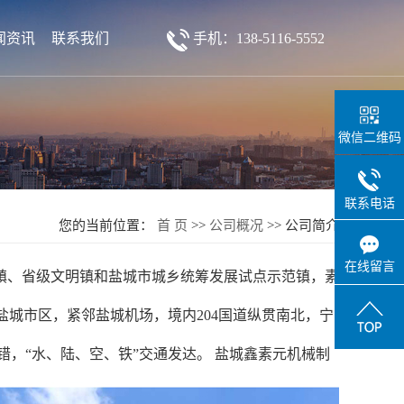
闻资讯
联系我们
手机：138-5116-5552
微信二维码
联系电话
您的当前位置：
首 页
>>
公司概况
>>
公司简介
在线留言
镇、省级文明镇和盐城市城乡统筹发展试点示范镇，素
盐城市区，紧邻盐城机场，境内204国道纵贯南北，宁
，“水、陆、空、铁”交通发达。 盐城鑫素元机
械制