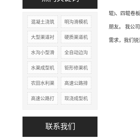
辊)、四辊卷
混凝土浇筑
明沟滑模机
朋友。 我公
大型渠道衬
硬质渠道机
需求，我们锐
水沟小型滑
全自动边沟
水渠成型机
钜形修渠机
农田水利渠
高速公路排
高速公路打
现浇成型机
联系我们